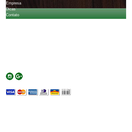
Empresa
Dicas
Contato
Orçamento
Fale Conosco
(11) 2601-4720
(11) 94796-2013
carlostobiatos@gmail.com
Localização
Rua Major Basílio, 441 - Mooca - SP - Cep:03181-010
Formas de Pagamento
© Copyright 2026 - Todos os direitos reservados Desenvolvido por
Plataformanet Mídia On-line