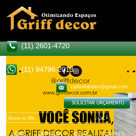
(11) 2601-4720
(11) 94796-2013
carlostobiatos@gmail.com
HOME
EMPRESA
DICAS
CONTATO
|
|
|