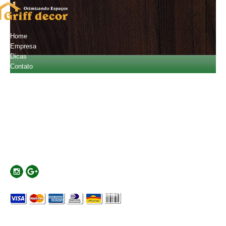
Home
Empresa
Dicas
Contato
Orçamento
Fale Conosco
(11) 2601-4720
(11) 94796-2013
carlostobiatos@gmail.com
Localização
Rua Major Basílio, 441 - Mooca - SP - Cep:03181-010
Formas de Pagamento
© Copyright 2026 - Todos os direitos reservados Desenvolvido por