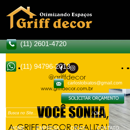
(11) 2601-4720
(11) 94796-2013
carlostobiatos@gmail.com
HOME
EMPRESA
DICAS
CONTATO
|
|
|