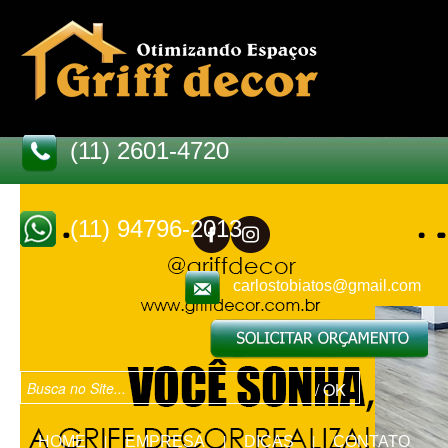
(11) 2601-4720
(11) 94796-2013
carlostobiatos@gmail.com
HOME
EMPRESA
DICAS
CONTATO
|
|
|