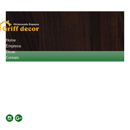
Home
Empresa
Dicas
Contato
Orçamento
Fale Conosco
(11) 2601-4720
(11) 94796-2013
carlostobiatos@gmail.com
Localização
Rua Major Basílio, 441 - Mooca - SP - Cep:03181-010
Formas de Pagamento