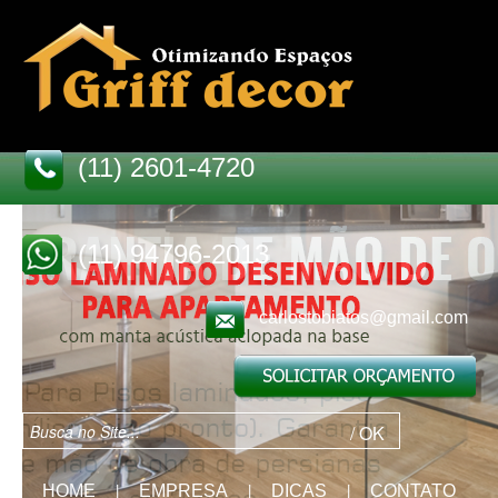
(11) 2601-4720
(11) 94796-2013
carlostobiatos@gmail.com
HOME
EMPRESA
DICAS
CONTATO
|
|
|