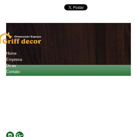
Home
Empresa
Dicas
Contato
Orçamento
Fale Conosco
(11) 2601-4720
(11) 94796-2013
carlostobiatos@gmail.com
Localização
Rua Major Basílio, 441 - Mooca - SP - Cep:03181-010