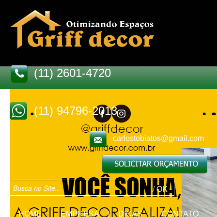
(11) 2601-4720
(11) 94796-2013
carlostobiatos@gmail.com
HOME
EMPRESA
DICAS
CONTATO
|
|
|