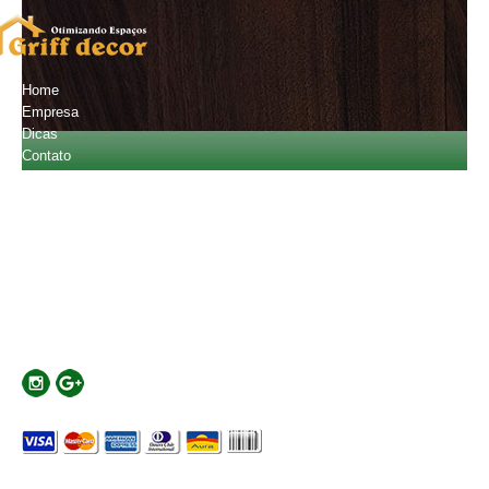
Home
Empresa
Dicas
Contato
Orçamento
Fale Conosco
(11) 2601-4720
(11) 94796-2013
carlostobiatos@gmail.com
Localização
Rua Major Basílio, 441 - Mooca - SP - Cep:03181-010
Formas de Pagamento