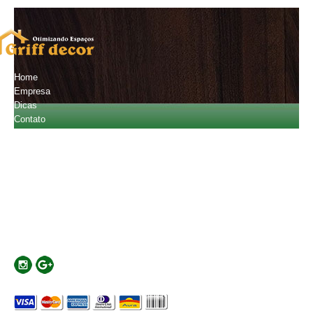
Home
Empresa
Dicas
Contato
Orçamento
Fale Conosco
(11) 2601-4720
(11) 94796-2013
carlostobiatos@gmail.com
Localização
Rua Major Basílio, 441 - Mooca - SP - Cep:03181-010
Formas de Pagamento