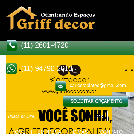
(11) 2601-4720
(11) 94796-2013
carlostobiatos@gmail.com
HOME
EMPRESA
DICAS
CONTATO
|
|
|