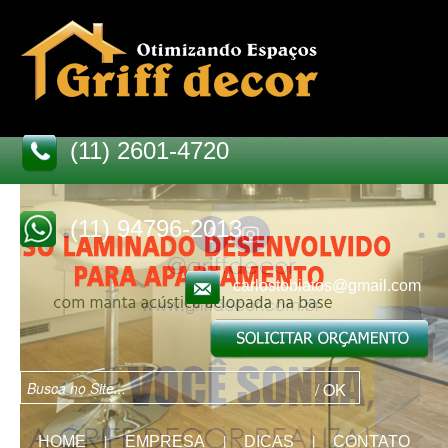
(11) 2601-4720
(11) 94796-2013
carlostobiatos@gmail.com
HOME
EMPRESA
DICAS
CONTATO
|
|
|