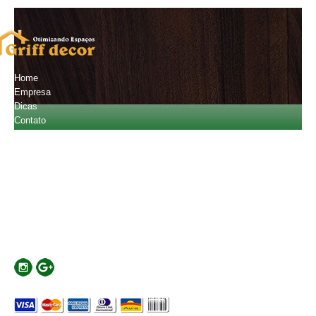
Home
Empresa
Dicas
Contato
Orçamento
Fale Conosco
(11) 2601-4720
(11) 94796-2013
carlostobiatos@gmail.com
Localização
Rua Major Basílio, 441 - Mooca - SP - Cep:03181-010
Formas de Pagamento