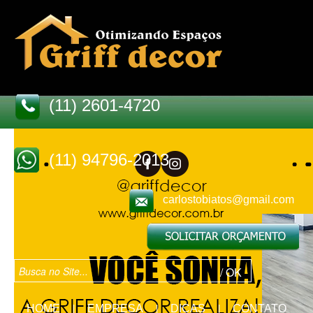
(11) 2601-4720
(11) 94796-2013
carlostobiatos@gmail.com
HOME
EMPRESA
DICAS
CONTATO
|
|
|