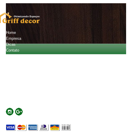
Home
Empresa
Dicas
Contato
Orçamento
Fale Conosco
(11) 2601-4720
(11) 94796-2013
carlostobiatos@gmail.com
Localização
Rua Major Basílio, 441 - Mooca - SP - Cep:03181-010
Formas de Pagamento